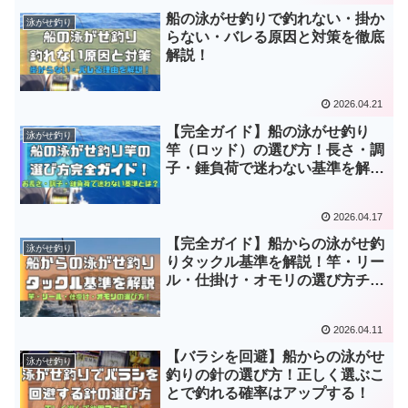
船の泳がせ釣りで釣れない・掛か
泳がせ釣り
らない・バレる原因と対策を徹底
解説！
2026.04.21
【完全ガイド】船の泳がせ釣り
泳がせ釣り
竿（ロッド）の選び方！長さ・調
子・錘負荷で迷わない基準を解
説！
2026.04.17
【完全ガイド】船からの泳がせ釣
泳がせ釣り
りタックル基準を解説！竿・リー
ル・仕掛け・オモリの選び方チェ
ックリスト
2026.04.11
【バラシを回避】船からの泳がせ
泳がせ釣り
釣りの針の選び方！正しく選ぶこ
とで釣れる確率はアップする！