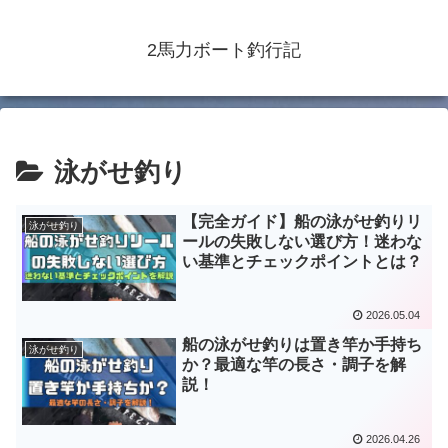
2馬力ボート釣行記
泳がせ釣り
【完全ガイド】船の泳がせ釣りリ
泳がせ釣り
ールの失敗しない選び方！迷わな
い基準とチェックポイントとは？
2026.05.04
船の泳がせ釣りは置き竿か手持ち
泳がせ釣り
か？最適な竿の長さ・調子を解
説！
2026.04.26