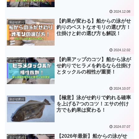
2024.12.08
【釣果が変わる】船からの泳がせ
泳がせ釣り
釣りのベストなオモリの選び方！
仕掛けと針の選び方も解説！
2024.12.02
【釣果アップのコツ】船から泳が
泳がせ釣り
せ釣りでヒラメを釣るなら仕掛け
とタックルの相性が重要！
2024.10.07
【極意】泳がせ釣りで釣れる確率
泳がせ釣り
を上げる7つのコツ！エサの付け
方でも釣果は変わる！
2024.07.07
【2026年最新】船からの泳がせ
泳がせ釣り