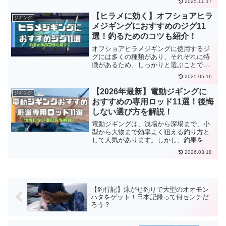
2025.11.17
らない方も多いのではないでしょうか。
この記事では、遊漁船やマイボートで15
【ヒラメに効く】オフショアヒラ
ジギング
年以上ヒラメジギン
メジギングにおすすめのジグ11
選！釣るためのコツも紹介！
オフショアヒラメジギングに使用するジ
グには多くの種類があり、それぞれに特
徴があるため、しっかりと選ぶことでヒ
ラメの釣果にも大きな違いが出てきま
2025.05.16
す。しかし、数あるジグの中から、どの
ような基準で選べばよいのか悩むことも
【2026年最新】電動ジギングに
ジギング
ありますよね。
おすすめの専用ロッド11選！後悔
しない選び方を解説！
電動ジギングは、浅場から深場まで、小
型から大物まで効率よく狙える釣り方と
して人気があります。しかし、釣果を左
右するのはやはりロッド選びです。電動
2026.03.18
リールのパワーを生かせる専用ロッドを
使うことで、操作性やジグの動かしやす
さが格段に向上し、
【釣行記】泳がせ釣りで大型のオオモン
ハタをゲット！日本記録って何センチだ
ろう？