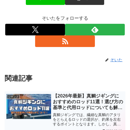
そいたをフォローする
そいた
関連記事
【2026年最新】真鯛ジギングに
ジギング
おすすめのロッド11選！選び方の
基準と代用ロッドについても解
説！
真鯛ジギングでは、繊細な真鯛のアタリ
をとらえるロッドの選択が、釣果を左右
するポイントとなります。しかし、真鯛
ジギングで使用できるロッドは数多くあ