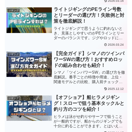
2026.03.16
り、どのような基準でロッドを選ぶべき
か分かりにくいことも多いですよね。
ライトジギングのPEライン号数
ジギング
とリーダーの選び方！失敗例と対
策を徹底解説！
ライトジギングで思うように釣れないと
き、見落としやすいのがPEラインとリー
ダーのバランスです。ジグやロッドに意
識が向きやすい一方で、ラインの号数が
2026.03.24
合っていないと、底が取りにくい、流さ
れやすい、あたりが分かりにくいといっ
【完全ガイド】シマノのツインパ
ジギング
た原因につながることがあります。
ワーSWの選び方！おすすめロッ
ドの組み合わせも紹介！
シマノ「ツインパワーSW」の選び方を徹
底解説。番手ごとの特徴や用途、上位・
関連モデルとの比較、購入前チェックリ
ストまで完全網羅。
2025.12.12
【オフショア】船ヒラメジギン
ジギング
グ！スローで狙う基本タックルと
釣り方のコツを紹介！
ヒラメは泳がせ釣りやサーフで狙うこと
が一般的ですが、船からのジギングでも
十分に釣ることができます。とはいえ、
必要なタックルや具体的な釣り方が分か