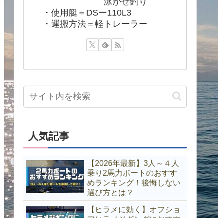
泳がせ釣り
・使用艇＝DSー110L3
・運搬方法＝軽トレーラー
人気記事
【2026年最新】3人～４人
乗り2馬力ボートのおすす
めランキング！後悔しない
選び方とは？
【ヒラメに効く】オフショ