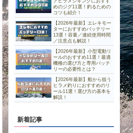
アヒラメジギングにおすす
めのジグ11選！釣るための
コツも紹介！
【2026年最新】エレキモー
ターにおすすめバッテリー
13選！容量／連続使用時間
／注意点も解説！
【2026年最新】小型電動リ
ールのおすすめ11選！最適
機種の選び方と専用バッテ
リーの必要性とは？
【2026年最新】船から狙う
ヒラメ釣りにおすすめのリ
ール11選！選び方の基本を
解説！
新着記事