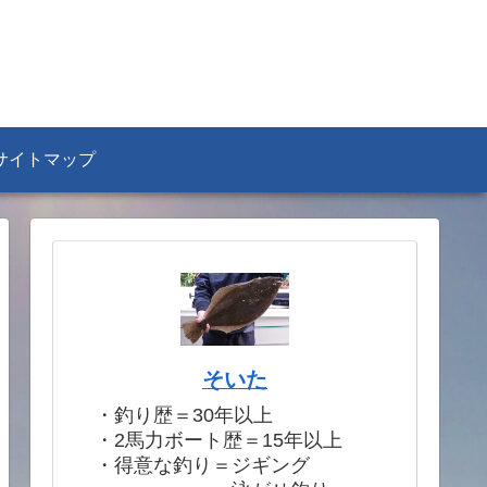
サイトマップ
そいた
・釣り歴＝30年以上
・2馬力ボート歴＝15年以上
・得意な釣り＝ジギング