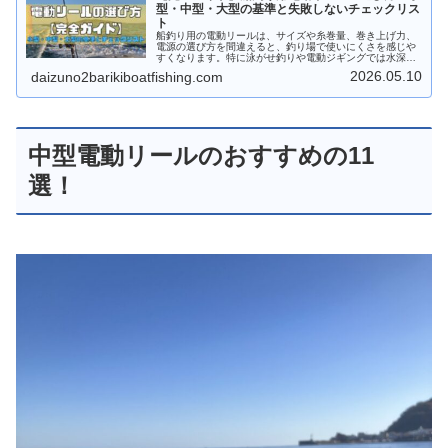
型・中型・大型の基準と失敗しないチェックリス
ト
船釣り用の電動リールは、サイズや糸巻量、巻き上げ力、
電源の選び方を間違えると、釣り場で使いにくさを感じや
すくなります。特に泳がせ釣りや電動ジギングでは水深や
オモリ号数、狙う魚の大きさによって必要なリールが変わ
2026.05.10
daizuno2barikiboatfishing.com
ります。そこで本記事では、小型・...
中型電動リールのおすすめの11
選！