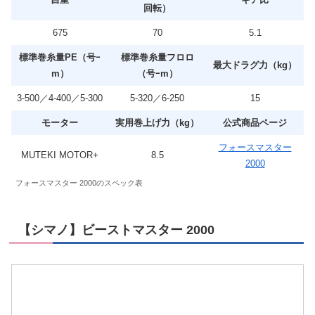
回転）
675
70
5.1
標準巻糸量PE（号ｰ
標準巻糸量フロロ
最大ドラグ力（kg）
m）
（号ｰm）
3-500／4-400／5-300
5-320／6-250
15
モーター
実用巻上げ力（kg）
公式商品ページ
フォースマスター
MUTEKI MOTOR+
8.5
2000
フォースマスター 2000のスペック表
【シマノ】ビーストマスター 2000