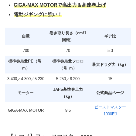
GIGA-MAX MOTORで高出力＆高速巻上げ
電動ジギングに強い！
巻き取り長さ（cm/1
自重
ギア比
回転）
700
70
5.3
標準巻糸量PE（号ｰ
標準巻糸量フロロ
最大ドラグ力（kg）
m）
（号ｰm）
3-400／4-300／5-230
5-250／6-200
15
JAFS基準巻上力
モーター
公式商品ページ
（kg）
ビーストマスター
GIGA-MAX MOTOR
9.5
1000EJ