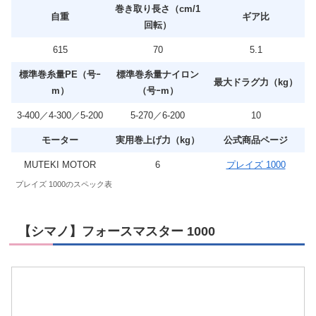
巻き取り長さ（cm/1
自重
ギア比
回転）
615
70
5.1
標準巻糸量PE（号ｰ
標準巻糸量ナイロン
最大ドラグ力（kg）
m）
（号ｰm）
3-400／4-300／5-200
5-270／6-200
10
モーター
実用巻上げ力（kg）
公式商品ページ
MUTEKI MOTOR
6
プレイズ 1000
プレイズ 1000のスペック表
【シマノ】フォースマスター 1000