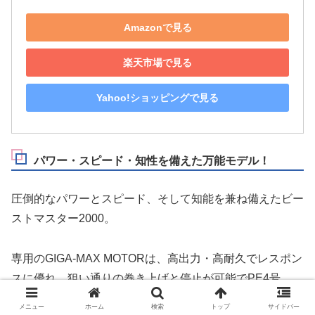
Amazonで見る
楽天市場で見る
Yahoo!ショッピングで見る
パワー・スピード・知性を備えた万能モデル！
圧倒的なパワーとスピード、そして知能を兼ね備えたビー
ストマスター2000。
専用のGIGA-MAX MOTORは、高出力・高耐久でレスポン
スに優れ、狙い通りの巻き上げと停止が可能でPE4号
400mの糸巻き量で電動ジギングや落し込み、沖イカ、中
メニュー
ホーム
検索
トップ
サイドバー