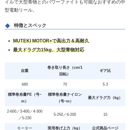
イルで大型青物とのパワーファイトも可能なおすすめの中
型電動リール。
特徴とスペック
MUTEKI MOTOR+で高出力＆高耐久
最大ドラグ力15kg、大型青物対応
巻き取り長さ（cm/1
自重
ギア比
回転）
680
70
5.3
標準巻糸量PE（号ｰ
標準巻糸量ナイロン
最大ドラグ力（kg）
m）
（号ｰm）
2-600／3-400／4-300
5-250／6-200
15
／5-230
モーター
実用巻げ上力（kg）
公式商品ページ