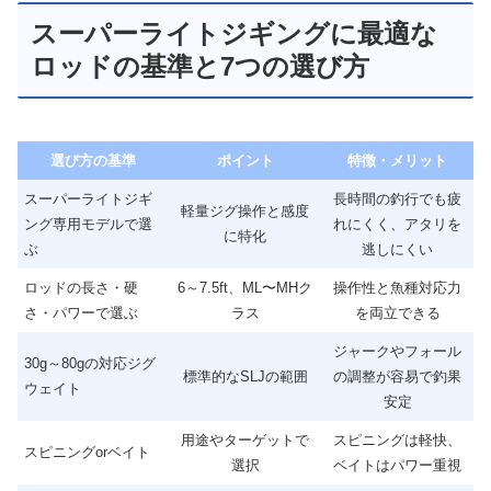
スーパーライトジギングに最適な
ロッドの基準と7つの選び方
選び方の基準
ポイント
特徴・メリット
スーパーライトジギ
長時間の釣行でも疲
軽量ジグ操作と感度
ング専用モデルで選
れにくく、アタリを
に特化
ぶ
逃しにくい
ロッドの長さ・硬
6～7.5ft、ML〜MHク
操作性と魚種対応力
さ・パワーで選ぶ
ラス
を両立できる
ジャークやフォール
30g～80gの対応ジグ
標準的なSLJの範囲
の調整が容易で釣果
ウェイト
安定
用途やターゲットで
スピニングは軽快、
スピニングorベイト
選択
ベイトはパワー重視