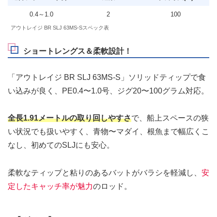
0.4～1.0
2
100
アウトレイジ BR SLJ 63MS-Sスペック表
ショートレングス＆柔軟設計！
「アウトレイジ BR SLJ 63MS-S」ソリッドティップで食
い込みが良く、PE0.4〜1.0号、ジグ20〜100グラム対応。
全長1.91メートルの取り回しやすさ
で、船上スペースの狭
い状況でも扱いやすく、青物〜マダイ、根魚まで幅広くこ
なし、初めてのSLJにも安心。
柔軟なティップと粘りのあるバットがバラシを軽減し、
安
定したキャッチ率が魅力
のロッド。