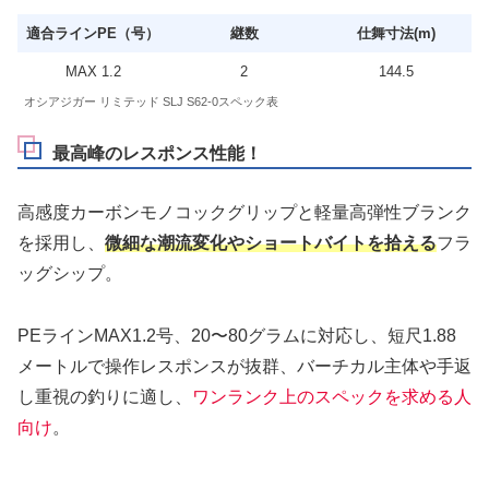
適合ラインPE（号）
継数
仕舞寸法(m)
MAX 1.2
2
144.5
オシアジガー リミテッド SLJ S62-0スペック表
最高峰のレスポンス性能！
高感度カーボンモノコックグリップと軽量高弾性ブランク
を採用し、
微細な潮流変化やショートバイトを拾える
フラ
ッグシップ。
PEラインMAX1.2号、20〜80グラムに対応し、短尺1.88
メートルで操作レスポンスが抜群、バーチカル主体や手返
し重視の釣りに適し、
ワンランク上のスペックを求める人
向け
。