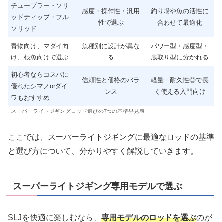
チューブラー・ソリ
感度・操作性・汎用
釣り場や魚の活性に
ッドティップ・フル
性で選ぶ
合わせて最適化
ソリッド
青物向け、マダイ向
魚種別に設計が異な
パワー型・感度型・
け、根魚向けで選ぶ
る
底取り型に分かれる
初心者ならコスパに
信頼性と価格のバラ
軽量・耐久性◎で長
優れたシマノorダイ
ンス
く使える入門向け
ワもおすすめ
スーパーライトジギングロッド選びの7つの基準早見表
ここでは、スーパーライトジギングに最適なロッドの基準
と選び方について、分かりやすく解説していきます。
スーパーライトジギング専用モデルで選ぶ
SLJを快適に楽しむなら、
専用モデルのロッドを選ぶ
のが