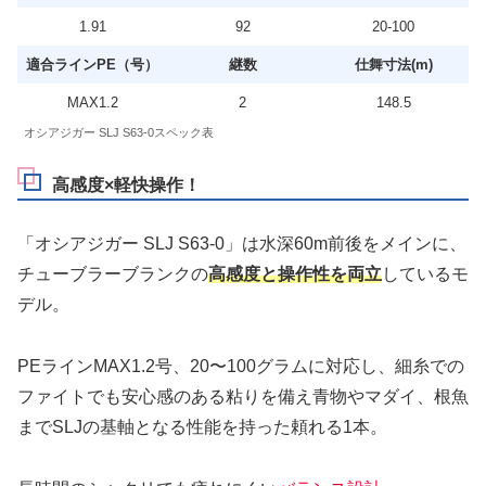
1.91
92
20‐100
適合ラインPE（号）
継数
仕舞寸法(m)
MAX1.2
2
148.5
オシアジガー SLJ S63-0スペック表
高感度×軽快操作！
「オシアジガー SLJ S63-0」は水深60m前後をメインに、
チューブラーブランクの
高感度と操作性を両立
しているモ
デル。
PEラインMAX1.2号、20〜100グラムに対応し、細糸での
ファイトでも安心感のある粘りを備え青物やマダイ、根魚
までSLJの基軸となる性能を持った頼れる1本。