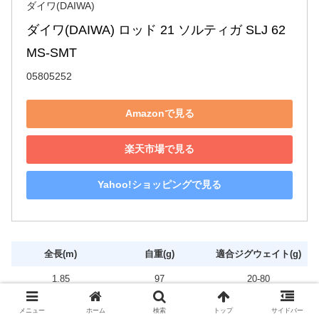
ダイワ(DAIWA)
ダイワ(DAIWA) ロッド 21 ソルティガ SLJ 62
MS-SMT
05805252
Amazonで見る
楽天市場で見る
Yahoo!ショッピングで見る
全長(m)
自重(g)
適合ジグウェイト(g)
1.85
97
20‐80
適合ラインPE（号）
継数
仕舞寸法(m)
メニュー
ホーム
検索
トップ
サイドバー