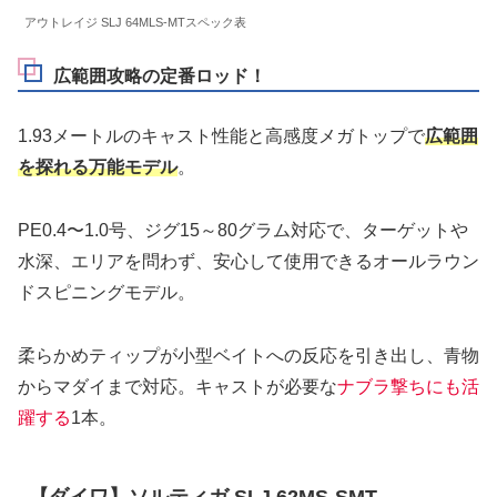
アウトレイジ SLJ 64MLS-MTスペック表
広範囲攻略の定番ロッド！
1.93メートルのキャスト性能と高感度メガトップで
広範囲
を探れる万能モデル
。
PE0.4〜1.0号、ジグ15～80グラム対応で、ターゲットや
水深、エリアを問わず、安心して使用できるオールラウン
ドスピニングモデル。
柔らかめティップが小型ベイトへの反応を引き出し、青物
からマダイまで対応。キャストが必要な
ナブラ撃ちにも活
躍する
1本。
【ダイワ】ソルティガ SLJ 62MS-SMT