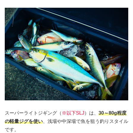
スーパーライトジギング（
※以下SLJ
）は、
30～80g程度
の軽量ジグを使い
、浅場や中深場で魚を狙う釣りスタイル
です。