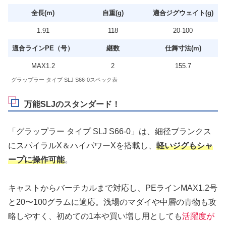
全長(m)
自重(g)
適合ジグウェイト(g)
1.91
118
20-100
適合ラインPE（号）
継数
仕舞寸法(m)
MAX1.2
2
155.7
グラップラー タイプ SLJ S66-0スペック表
万能SLJのスタンダード！
「グラップラー タイプ SLJ S66-0」は、細径ブランクス
にスパイラルX＆ハイパワーXを搭載し、
軽いジグもシャ
ープに操作可能
。
キャストからバーチカルまで対応し、PEラインMAX1.2号
と20〜100グラムに適応。浅場のマダイや中層の青物も攻
略しやすく、初めての1本や買い増し用としても
活躍度が