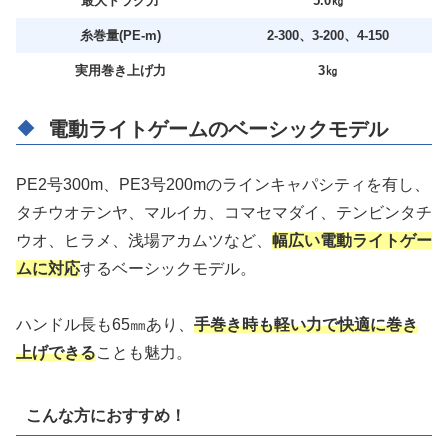
最大ドラグ力
5.0㎏
糸巻量(PE‐m)
2-300、3-200、4-150
実用巻き上げ力
3㎏
電動ライトゲームのベーシックモデル
PE2号300m、PE3号200mのラインキャパシティを有し、
タチウオテンヤ、マルイカ、コマセマダイ、テンビンタチ
ウオ、ヒラメ、浅場アカムツなど、
幅広い電動ライトゲー
ムに対応
するベーシックモデル。
ハンドル長も65㎜あり、
手巻き時も軽い力で快適に巻き
上げできる
ことも魅力。
こんな方におすすめ！