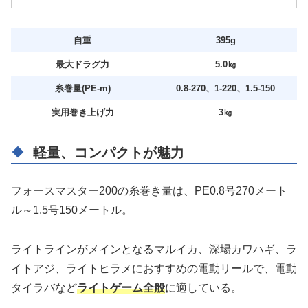
自重
395g
最大ドラグ力
5.0㎏
糸巻量(PE‐m)
0.8-270、1-220、1.5-150
実用巻き上げ力
3㎏
軽量、コンパクトが魅力
フォースマスター200の糸巻き量は、PE0.8号270メート
ル～1.5号150メートル。
ライトラインがメインとなるマルイカ、深場カワハギ、ラ
イトアジ、ライトヒラメにおすすめの電動リールで、電動
タイラバなど
ライトゲーム全般
に適している。