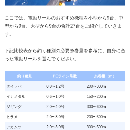
ここでは、電動リールのおすすめ機種を小型から9台、中
型から9台、大型から9台の合計27台をご紹介していきま
す。
下記比較表から釣り種別の必要糸巻量を参考に、自身に合
った電動リールを選んでください。
釣り種別
PEライン号数
糸巻量（m）
タイラバ
0.8〜1.2号
200〜300m
イカメタル
0.6〜1.0号
150〜200m
ジギング
2.0〜4.0号
300〜600m
ヒラメ
2.0〜3.0号
200〜300m
アカムツ
2.0〜3.0号
300〜500m