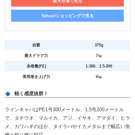
楽天市場で見る
Yahoo!ショッピングで見る
自重
375g
最大ドラグ力
7㎏
糸巻量(PE)
1‐300、1.5‐200
実用巻き上げ力
6㎏
軽く感度抜群！
ラインキャパはPE1号300メートル、1.5号200メートル
で、タチウオ、マルイカ、アジ、イサキ、アマダイ、ヒラ
メ、カワハギのほか、タイラバやイカメタルまで幅広い魚
種と釣り種に対応。