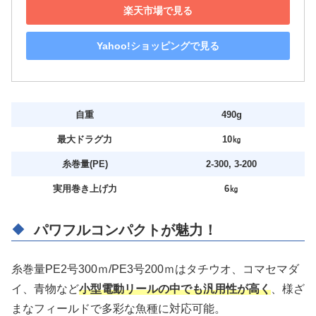
楽天市場で見る
Yahoo!ショッピングで見る
自重
490g
最大ドラグ力
10㎏
糸巻量(PE)
2-300, 3-200
実用巻き上げ力
6㎏
パワフルコンパクトが魅力！
糸巻量PE2号300ｍ/PE3号200ｍはタチウオ、コマセマダ
イ、青物など
小型電動リールの中でも汎用性が高く
、様ざ
まなフィールドで多彩な魚種に対応可能。