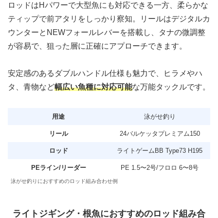
ロッドはHパワーで大型魚にも対応できる一方、柔らかな
ティップで前アタリをしっかり察知。リールはデジタルカ
ウンターとNEWフォールレバーを搭載し、タナの微調整
が容易で、狙った層に正確にアプローチできます。
安定感のあるダブルハンドル仕様も魅力で、ヒラメやハ
タ、青物など
幅広い魚種に対応可能
な万能タックルです。
用途
泳がせ釣り
リール
24バルケッタプレミアム150
ロッド
ライトゲームBB Type73 H195
PEライン/リーダー
PE 1.5〜2号/フロロ 6〜8号
泳がせ釣りにおすすめのロッド組み合わせ例
ライトジギング・根魚におすすめのロッド組み合