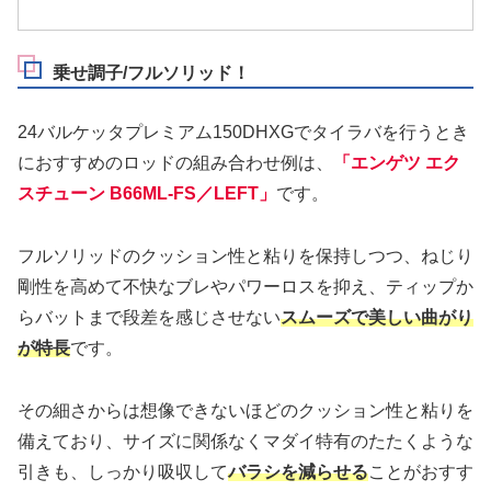
乗せ調子/フルソリッド！
24バルケッタプレミアム150DHXGでタイラバを行うとき
におすすめのロッドの組み合わせ例は、
「エンゲツ エク
スチューン B66ML-FS／LEFT」
です。
フルソリッドのクッション性と粘りを保持しつつ、ねじり
剛性を高めて不快なブレやパワーロスを抑え、ティップか
らバットまで段差を感じさせない
スムーズで美しい曲がり
が特長
です。
その細さからは想像できないほどのクッション性と粘りを
備えており、サイズに関係なくマダイ特有のたたくような
引きも、しっかり吸収して
バラシを減らせる
ことがおすす