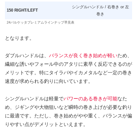
シングルハンドル / 右巻き or 左
150 RIGHT/LEFT
巻き
24バルケッタプレミアムラインナップ早見表
となります。
ダブルハンドルは、
バランスが良く巻き始めが軽い
ため、
繊細な誘いやフォール中のアタリに素早く反応できるのが
メリットです。特にタイラバやイカメタルなど一定の巻き
速度が求められる釣りに向いています。
シングルハンドルは軽量で
パワーのある巻きが可能
なた
め、ジギングや大物狙いなど瞬時の巻き上げが必要な釣り
に最適です。ただし、巻き始めがやや重く、バランスが偏
りやすい点がデメリットといえます。