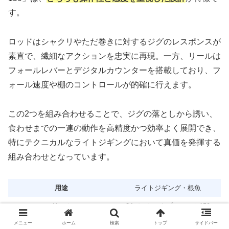
す。
ロッドはシャクリやただ巻きに対するジグのレスポンスが
素直で、繊細なアクションを忠実に再現。一方、リールは
フォールレバーとデジタルカウンターを搭載しており、フ
ォール速度や棚のコントロールが的確に行えます。
この2つを組み合わせることで、ジグの落としから誘い、
食わせまでの一連の動作を高精度かつ効率よく展開でき、
特にテクニカルなライトジギングにおいて真価を発揮する
組み合わせとなっています。
用途
ライトジギング・根魚
リール
24バルケッタプレミアム150
ロッド
グラップラーLJ B63-1
メニュー
ホーム
検索
トップ
サイドバー